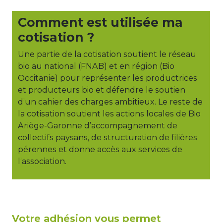
Comment est utilisée ma
cotisation ?
Une partie de la cotisation soutient le réseau
bio au national (FNAB) et en région (Bio
Occitanie) pour représenter les productrices
et producteurs bio et défendre le soutien
d’un cahier des charges ambitieux. Le reste de
la cotisation soutient les actions locales de Bio
Ariège-Garonne d’accompagnement de
collectifs paysans, de structuration de filières
pérennes et donne accès aux services de
l’association.
Votre adhésion vous permet