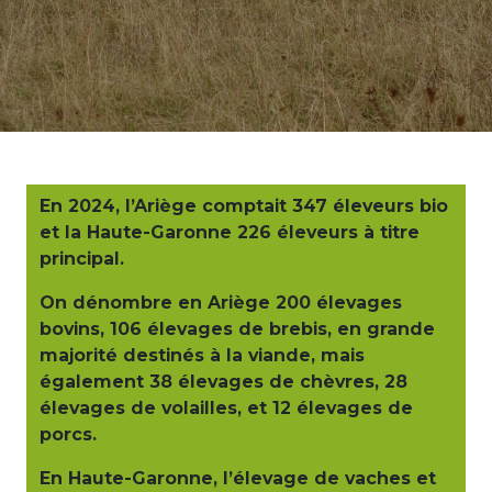
En 2024, l’Ariège comptait 347 éleveurs bio
et la Haute-Garonne 226 éleveurs à titre
principal.
On dénombre en Ariège 200 élevages
bovins, 106 élevages de brebis, en grande
majorité destinés à la viande, mais
également 38 élevages de chèvres, 28
élevages de volailles, et 12 élevages de
porcs.
En Haute-Garonne, l’élevage de vaches et